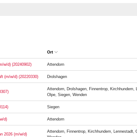
Ort
(m/w/d) (20240902)
Attendorn
aft (m/w/d) (20220330)
Drolshagen
Attendorn, Drolshagen, Finnentrop, Kirchhundem, 
0307)
Olpe, Siegen, Wenden
0114)
Siegen
w/d)
Attendorn
Attendorn, Finnentrop, Kirchhundem, Lennestadt, 
nn 2026 (m/w/d)