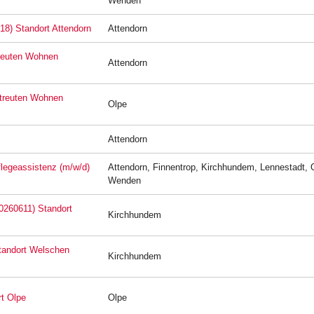
Wenden
18) Standort Attendorn
Attendorn
treuten Wohnen
Attendorn
etreuten Wohnen
Olpe
Attendorn
Pflegeassistenz (m/w/d)
Attendorn, Finnentrop, Kirchhundem, Lennestadt, 
Wenden
20260611) Standort
Kirchhundem
Standort Welschen
Kirchhundem
rt Olpe
Olpe