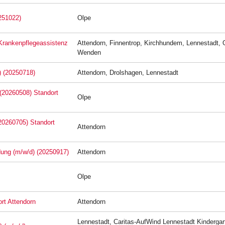
251022)
Olpe
 Krankenpflegeassistenz
Attendorn, Finnentrop, Kirchhundem, Lennestadt, 
Wenden
) (20250718)
Attendorn, Drolshagen, Lennestadt
 (20260508) Standort
Olpe
(20260705) Standort
Attendorn
ldung (m/w/d) (20250917)
Attendorn
Olpe
rt Attendorn
Attendorn
Lennestadt, Caritas-AufWind Lennestadt Kindergar