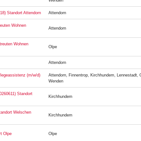
Wenden
18) Standort Attendorn
Attendorn
treuten Wohnen
Attendorn
etreuten Wohnen
Olpe
Attendorn
Pflegeassistenz (m/w/d)
Attendorn, Finnentrop, Kirchhundem, Lennestadt, 
Wenden
20260611) Standort
Kirchhundem
Standort Welschen
Kirchhundem
rt Olpe
Olpe