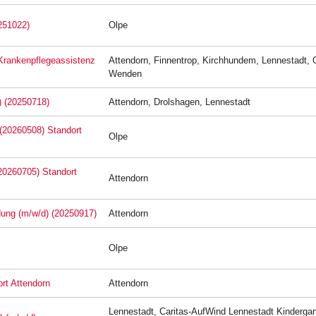
251022)
Olpe
 Krankenpflegeassistenz
Attendorn, Finnentrop, Kirchhundem, Lennestadt, 
Wenden
) (20250718)
Attendorn, Drolshagen, Lennestadt
 (20260508) Standort
Olpe
(20260705) Standort
Attendorn
ldung (m/w/d) (20250917)
Attendorn
Olpe
rt Attendorn
Attendorn
Lennestadt, Caritas-AufWind Lennestadt Kindergar