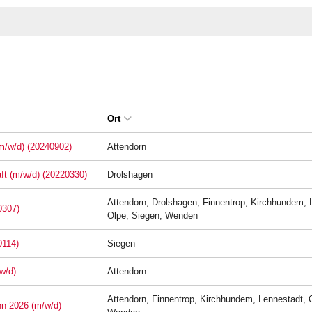
Ort
(m/w/d) (20240902)
Attendorn
aft (m/w/d) (20220330)
Drolshagen
Attendorn, Drolshagen, Finnentrop, Kirchhundem, 
0307)
Olpe, Siegen, Wenden
0114)
Siegen
w/d)
Attendorn
Attendorn, Finnentrop, Kirchhundem, Lennestadt, 
nn 2026 (m/w/d)