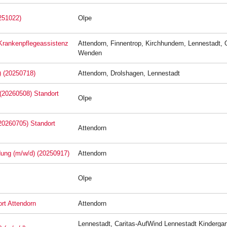
251022)
Olpe
 Krankenpflegeassistenz
Attendorn, Finnentrop, Kirchhundem, Lennestadt, 
Wenden
) (20250718)
Attendorn, Drolshagen, Lennestadt
 (20260508) Standort
Olpe
(20260705) Standort
Attendorn
ldung (m/w/d) (20250917)
Attendorn
Olpe
rt Attendorn
Attendorn
Lennestadt, Caritas-AufWind Lennestadt Kindergar