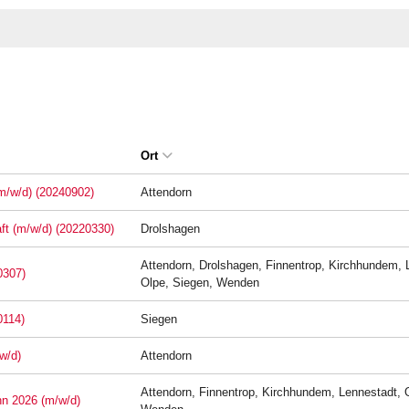
Ort
(m/w/d) (20240902)
Attendorn
aft (m/w/d) (20220330)
Drolshagen
Attendorn, Drolshagen, Finnentrop, Kirchhundem, 
0307)
Olpe, Siegen, Wenden
0114)
Siegen
w/d)
Attendorn
Attendorn, Finnentrop, Kirchhundem, Lennestadt, 
nn 2026 (m/w/d)