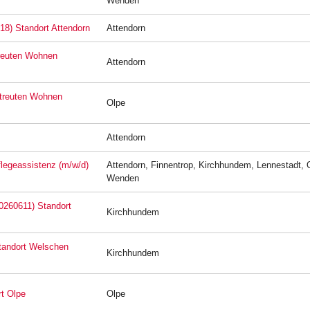
Wenden
18) Standort Attendorn
Attendorn
treuten Wohnen
Attendorn
etreuten Wohnen
Olpe
Attendorn
Pflegeassistenz (m/w/d)
Attendorn, Finnentrop, Kirchhundem, Lennestadt, 
Wenden
20260611) Standort
Kirchhundem
Standort Welschen
Kirchhundem
rt Olpe
Olpe