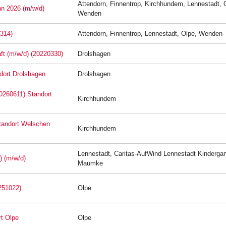
Attendorn, Finnentrop, Kirchhundem, Lennestadt, 
nn 2026 (m/w/d)
Wenden
0314)
Attendorn, Finnentrop, Lennestadt, Olpe, Wenden
aft (m/w/d) (20220330)
Drolshagen
dort Drolshagen
Drolshagen
20260611) Standort
Kirchhundem
Standort Welschen
Kirchhundem
Lennestadt, Caritas-AufWind Lennestadt Kindergar
) (m/w/d)
Maumke
251022)
Olpe
rt Olpe
Olpe