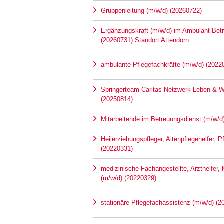
Gruppenleitung (m/w/d) (20260722)
Ergänzungskraft (m/w/d) im Ambulant Be
(20260731) Standort Attendorn
ambulante Pflegefachkräfte (m/w/d) (2022
Springerteam Caritas-Netzwerk Leben & 
(20250814)
Mitarbeitende im Betreuungsdienst (m/w/d
Heilerziehungspfleger, Altenpflegehelfer, 
(20220331)
medizinische Fachangestellte, Arzthelfer,
(m/w/d) (20220329)
stationäre Pflegefachassistenz (m/w/d) (2