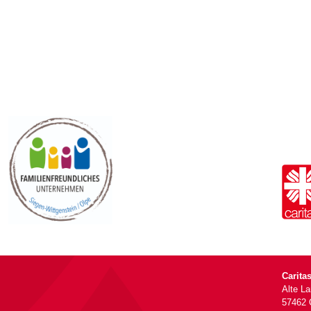
Carita
Alte L
57462 