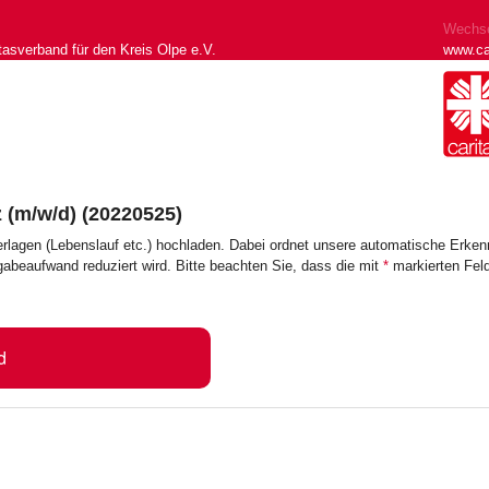
Wechse
tasverband für den Kreis Olpe e.V.
www.ca
z (m/w/d) (20220525)
erlagen (Lebenslauf etc.) hochladen. Dabei ordnet unsere automatische Erk
ngabeaufwand reduziert wird. Bitte beachten Sie, dass die mit
*
markierten Feld
d