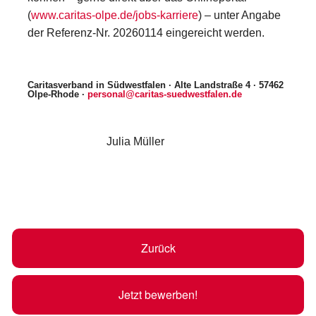
(
www.caritas-olpe.de/jobs-karriere
) – unter Angabe
der Referenz-Nr. 20260114 eingereicht werden.
Caritasverband in Südwestfalen · Alte Landstraße 4 · 57462
Olpe-Rhode ·
personal@caritas-suedwestfalen.de
Julia Müller
Zurück
Jetzt bewerben!