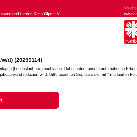
Wechse
tasverband für den Kreis Olpe e.V.
www.ca
/w/d) (20260114)
erlagen (Lebenslauf etc.) hochladen. Dabei ordnet unsere automatische Erk
ngabeaufwand reduziert wird. Bitte beachten Sie, dass die mit
*
markierten Feld
d