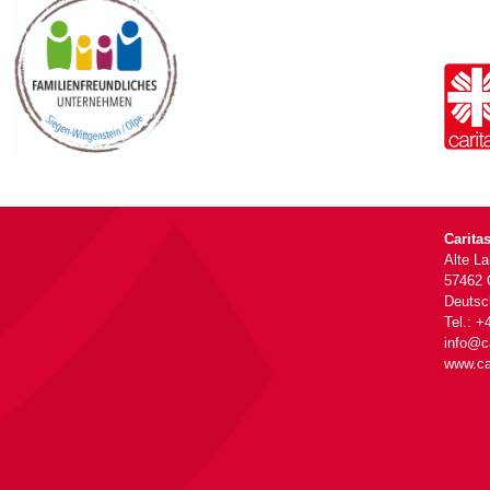
Carita
Alte L
57462 
Deutsc
Tel.: +
info@ca
www.ca