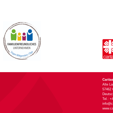
Carita
Alte L
57462 
Deutsc
Tel.: +
info@ca
www.ca