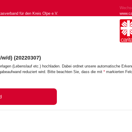
Wechse
tasverband für den Kreis Olpe e.V.
www.ca
/w/d) (20220307)
erlagen (Lebenslauf etc.) hochladen. Dabei ordnet unsere automatische Erk
ngabeaufwand reduziert wird. Bitte beachten Sie, dass die mit
*
markierten Feld
d