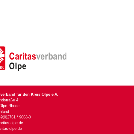
sverband für den Kreis Olpe e.V.
andstraße 4
Olpe-Rhode
hland
49(0)2761 / 9668-0
ritas-olpe.de
ritas-olpe.de