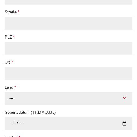
Straße
*
PLZ
*
Ort
*
Land
*
---
Geburtsdatum (TT.MM.JJJJ)