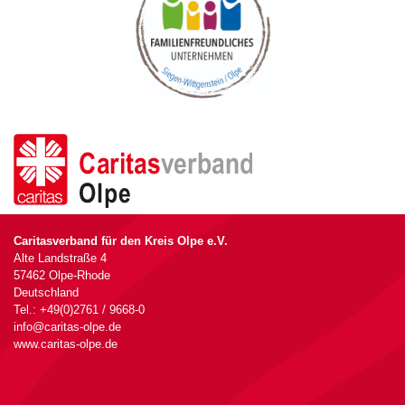
Caritasverband für den Kreis Olpe e.V.
Alte Landstraße 4
57462 Olpe-Rhode
Deutschland
Tel.: +49(0)2761 / 9668-0
info@caritas-olpe.de
www.caritas-olpe.de