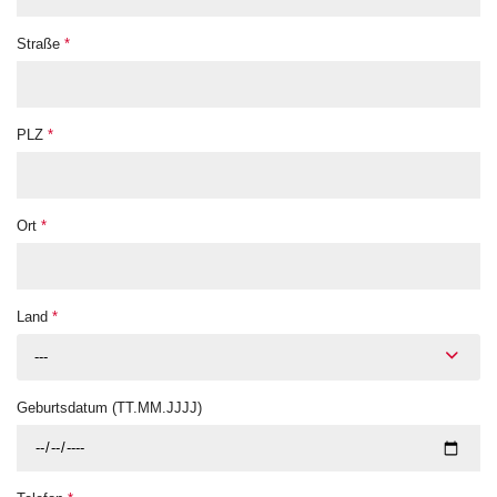
Straße
*
PLZ
*
Ort
*
Land
*
---
Geburtsdatum (TT.MM.JJJJ)