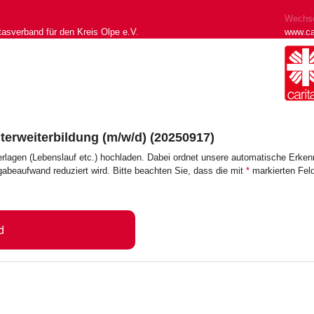
Wechse
tasverband für den Kreis Olpe e.V.
www.ca
iterweiterbildung (m/w/d) (20250917)
erlagen (Lebenslauf etc.) hochladen. Dabei ordnet unsere automatische Erk
ngabeaufwand reduziert wird. Bitte beachten Sie, dass die mit
*
markierten Feld
d