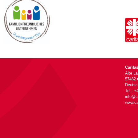
Carita
Alte L
57462 
Deutsc
Tel.: +
info@ca
www.ca