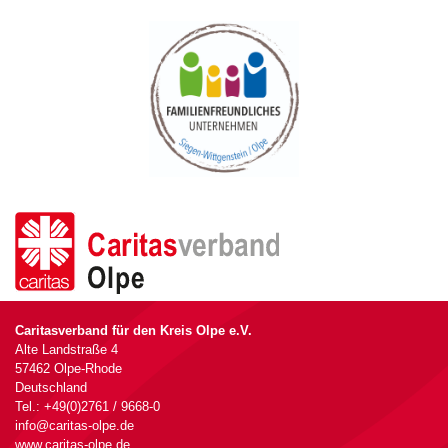
Caritasverband für den Kreis Olpe e.V.
Alte Landstraße 4
57462 Olpe-Rhode
Deutschland
Tel.: +49(0)2761 / 9668-0
info@caritas-olpe.de
www.caritas-olpe.de