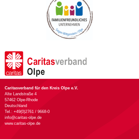
Caritasverband für den Kreis Olpe e.V.
Alte Landstraße 4
57462 Olpe-Rhode
Deutschland
Tel.: +49(0)2761 / 9668-0
info@caritas-olpe.de
www.caritas-olpe.de