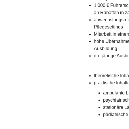
1.000 € Führers
an Rabatten in z
abwechslungsreic
Pflegesettings
Mitarbeit in ein
hohe Übernahmec
Ausbildung
dreijährige Ausb
theoretische Inh
praktische Inhal
ambulante La
psychiatris
stationäre L
pädiatrisch