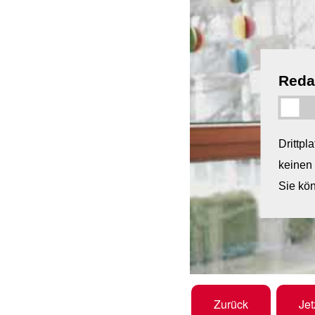
Redak
Drittpl
keinen 
Sie kön
Zurück
Jet