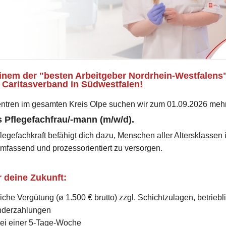
inem der "besten Arbeitgeber Nordrhein-Westfalens"
Caritasverband in Südwestfalen!
entren im gesamten Kreis Olpe suchen wir zum 01.09.2026 meh
 Pflegefachfrau/-mann (m/w/d).
legefachkraft befähigt dich dazu, Menschen aller Altersklassen
umfassend und prozessorientiert zu versorgen.
 deine Zukunft:
iche Vergütung (ø 1.500 € brutto) zzgl. Schichtzulagen, betriebl
nderzahlungen
bei einer 5-Tage-Woche