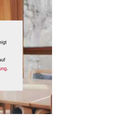
eigt
auf
ung
.