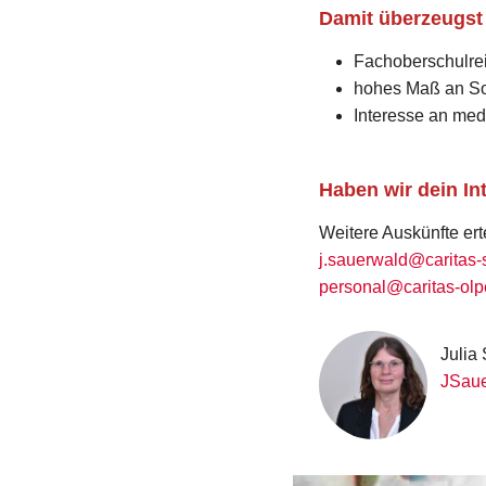
Damit überzeugst
Fachoberschulre
hohes Maß an S
Interesse an med
Haben wir dein I
Weitere Auskünfte ert
j.sauerwald@caritas-
personal@caritas-olp
Julia
JSaue