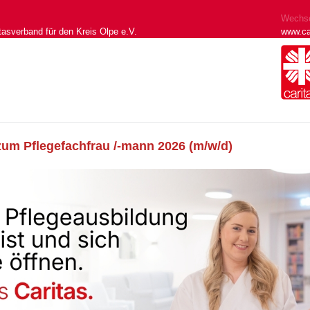
Wechse
tasverband für den Kreis Olpe e.V.
www.ca
zum Pflegefachfrau /-mann 2026 (m/w/d)