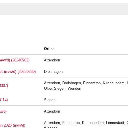
Ort
(m/w/d) (20240902)
Attendorn
aft (m/w/d) (20220330)
Drolshagen
Attendorn, Drolshagen, Finnentrop, Kirchhundem, 
0307)
Olpe, Siegen, Wenden
0114)
Siegen
w/d)
Attendorn
Attendorn, Finnentrop, Kirchhundem, Lennestadt, 
nn 2026 (m/w/d)