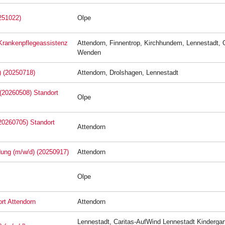
251022)
Olpe
 Krankenpflegeassistenz
Attendorn, Finnentrop, Kirchhundem, Lennestadt, 
Wenden
) (20250718)
Attendorn, Drolshagen, Lennestadt
 (20260508) Standort
Olpe
(20260705) Standort
Attendorn
ldung (m/w/d) (20250917)
Attendorn
Olpe
rt Attendorn
Attendorn
Lennestadt, Caritas-AufWind Lennestadt Kindergar