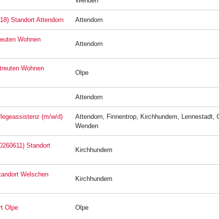
Wenden
18) Standort Attendorn
Attendorn
treuten Wohnen
Attendorn
etreuten Wohnen
Olpe
Attendorn
Pflegeassistenz (m/w/d)
Attendorn, Finnentrop, Kirchhundem, Lennestadt, 
Wenden
20260611) Standort
Kirchhundem
Standort Welschen
Kirchhundem
rt Olpe
Olpe