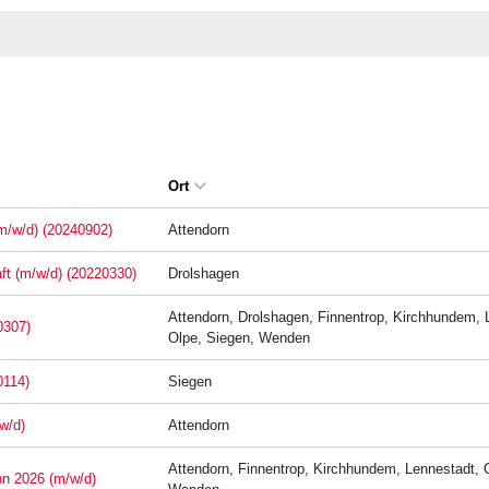
Ort
(m/w/d) (20240902)
Attendorn
aft (m/w/d) (20220330)
Drolshagen
Attendorn, Drolshagen, Finnentrop, Kirchhundem, 
0307)
Olpe, Siegen, Wenden
0114)
Siegen
w/d)
Attendorn
Attendorn, Finnentrop, Kirchhundem, Lennestadt, 
nn 2026 (m/w/d)