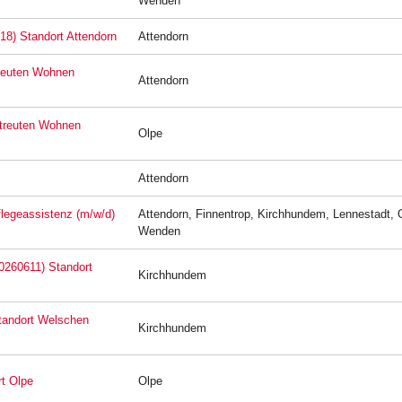
Wenden
18) Standort Attendorn
Attendorn
treuten Wohnen
Attendorn
etreuten Wohnen
Olpe
Attendorn
Pflegeassistenz (m/w/d)
Attendorn, Finnentrop, Kirchhundem, Lennestadt, 
Wenden
20260611) Standort
Kirchhundem
Standort Welschen
Kirchhundem
rt Olpe
Olpe