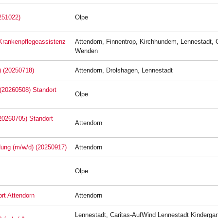
251022)
Olpe
 Krankenpflegeassistenz
Attendorn, Finnentrop, Kirchhundem, Lennestadt, 
Wenden
) (20250718)
Attendorn, Drolshagen, Lennestadt
 (20260508) Standort
Olpe
(20260705) Standort
Attendorn
ldung (m/w/d) (20250917)
Attendorn
Olpe
rt Attendorn
Attendorn
Lennestadt, Caritas-AufWind Lennestadt Kindergar