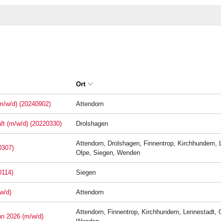
Ort
(m/w/d) (20240902)
Attendorn
aft (m/w/d) (20220330)
Drolshagen
Attendorn, Drolshagen, Finnentrop, Kirchhundem, 
0307)
Olpe, Siegen, Wenden
0114)
Siegen
w/d)
Attendorn
Attendorn, Finnentrop, Kirchhundem, Lennestadt, 
nn 2026 (m/w/d)