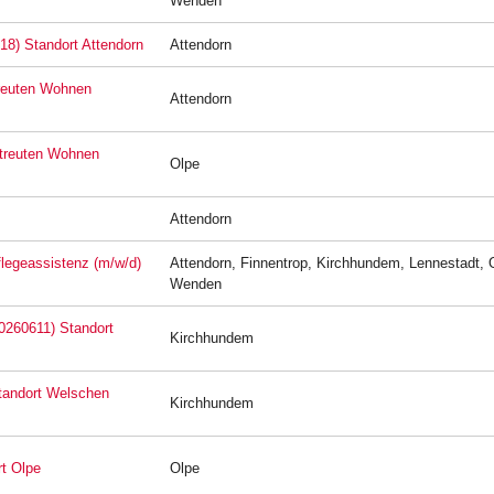
Wenden
18) Standort Attendorn
Attendorn
treuten Wohnen
Attendorn
etreuten Wohnen
Olpe
Attendorn
Pflegeassistenz (m/w/d)
Attendorn, Finnentrop, Kirchhundem, Lennestadt, 
Wenden
20260611) Standort
Kirchhundem
Standort Welschen
Kirchhundem
rt Olpe
Olpe