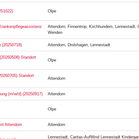
251022)
Olpe
 Krankenpflegeassistenz
Attendorn, Finnentrop, Kirchhundem, Lennestadt, 
Wenden
) (20250718)
Attendorn, Drolshagen, Lennestadt
 (20260508) Standort
Olpe
(20260705) Standort
Attendorn
ldung (m/w/d) (20250917)
Attendorn
Olpe
rt Attendorn
Attendorn
Lennestadt, Caritas-AufWind Lennestadt Kindergar